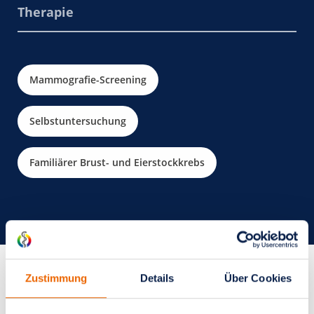
Therapie
Mammografie-Screening
Mammografie
Therapiekonzept
Ultraschall
Operative Therapie
Selbstuntersuchung
Gewebeproben
Strahlentherapie
Computertomografie
Systemtherapie
Familiärer Brust- und Eierstockkrebs
Magnetresonanztomografie
Naturheilkunde
Nachsorge
Skelettszintigrafie
Brustformkorrektur
Positronen-Emissions-Tomografie
Zustimmung
Details
Über Cookies