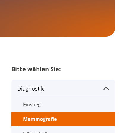
Bitte wählen Sie:
Früherkennung
Einstieg
Mammografie-Screening
Selbstuntersuchung
Familiärer Brust- und Eierstockkrebs
Diagnostik
Einstieg
Mammografie