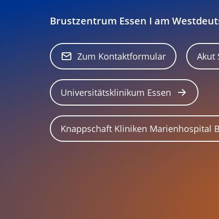
Brustzentrum Essen I am Westdeu
Zum Kontaktformular
Akut
Universitätsklinikum Essen
Knappschaft Kliniken Marienhospital 
Akut Sprechstunde
Marienhospital Bottrop