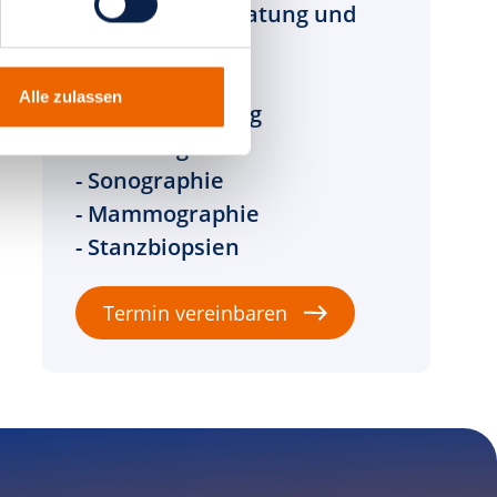
Kurzfristige Beratung und
Diagnose
Alle zulassen
- Zweite Meinung
- Beratung
- Sonographie
- Mammographie
- Stanzbiopsien
Termin vereinbaren