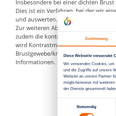
Insbesondere bei einer dichten Brust
Dies ist ein Verfahren, bei der wir 
und auswerten.
Zur weiteren Abklärung von unklare
zudem die kontrastmittelgestützte M
Zustimmung
wird Kontrastmittel gespritzt, wir k
Brustgewebe/knoten darstellen und e
Diese Webseite verwendet 
Informationen.
Wir verwenden Cookies, um I
und die Zugriffe auf unsere 
Website an unsere Partner fü
möglicherweise mit weiteren
der Dienste gesammelt habe
Einwilligungsauswahl
Notwendig