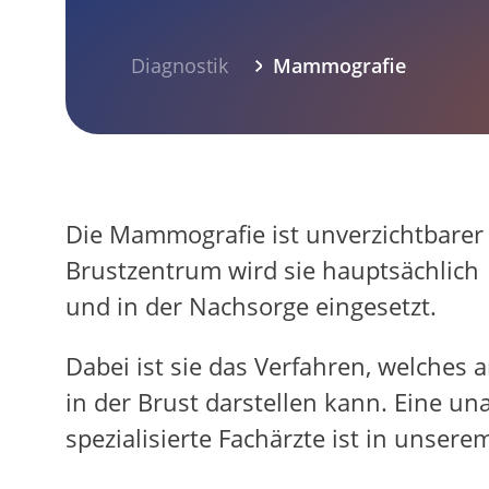
Einstieg
Aktive Bewegung
Einstieg
FIBS / Fatigue
Yoga
Palliativmedizin
Psychoonkologie
Physiotherapie
Selbsthilfe
Aktivkreis
Sozialer Dienst
Schulungen
ÜBER UNS
Diagnostik
Mammografie
Einstieg
Ziele
Kliniken
Tumorkonferenz
Westdeutsches Tumorzentrum
Einstieg
Innere Klinik (Tumorforschung)
Fachabteilungen
Einstieg
Internistische Onkologie
Institut für Pathologie
Institut für Radiologie
Klinik für Strahlentherapie
Klinik für Nuklearmedizin
Forschung
Qualitätsmanagement
Mediathek
SPRECHSTUNDEN
Einstieg
Universitätsklinikum Essen
Knappschaft Kliniken Marienhospital B
Die Mammografie ist unverzichtbarer 
Brustzentrum wird sie hauptsächlich
und in der Nachsorge eingesetzt.
Dabei ist sie das Verfahren, welche
in der Brust darstellen kann. Eine 
spezialisierte Fachärzte ist in unsere