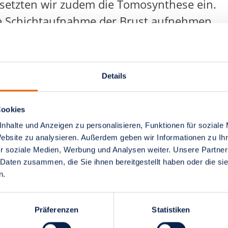
 setzten wir zudem die Tomosynthese ein.
eine Schichtaufnahme der Brust aufnehmen
n mammografischen Befunden steht uns
ammografie (CESM) zur Verfügung. Dabei
Details
önnen die Durchblutung von
rhalten dadurch zusätzliche
Cookies
nhalte und Anzeigen zu personalisieren, Funktionen für soziale
Website zu analysieren. Außerdem geben wir Informationen zu I
r soziale Medien, Werbung und Analysen weiter. Unsere Partner
 Daten zusammen, die Sie ihnen bereitgestellt haben oder die s
n.
Präferenzen
Statistiken