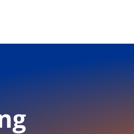
T)
ng
ationen