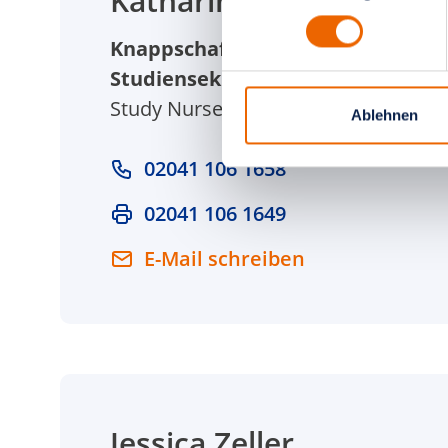
Katharina Freienstein
Knappschaft Kliniken Marienhospi
Studiensekretariat Klinik für Gyn
Study Nurse
Ablehnen
02041 106 1658
02041 106 1649
E-Mail schreiben
Jessica Zeller