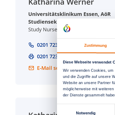
Katharina Werner
Universitätsklinikum Essen, AöR
Studiensekretariat Klinik für Gyn
Study Nurse
0201 723 2575
Zustimmung
0201 723 5922
Diese Webseite verwendet 
E-Mail schreiben
Wir verwenden Cookies, um I
und die Zugriffe auf unsere 
Website an unsere Partner fü
möglicherweise mit weiteren
der Dienste gesammelt habe
Einwilligungsauswahl
Notwendig