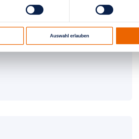
tal Bottrop
äkologie und Geburtshilfe
Auswahl erlauben