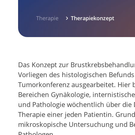
Einstieg
Aktive Bewegung
Einstieg
FIBS / Fatigue
Yoga
Palliativmedizin
Psychoonkologie
Physiotherapie
Selbsthilfe
Aktivkreis
Sozialer Dienst
Schulungen
ÜBER UNS
Therapie
Therapiekonzept
Einstieg
Ziele
Kliniken
Tumorkonferenz
Westdeutsches Tumorzentrum
Einstieg
Innere Klinik (Tumorforschung)
Fachabteilungen
Einstieg
Internistische Onkologie
Institut für Pathologie
Institut für Radiologie
Klinik für Strahlentherapie
Klinik für Nuklearmedizin
Forschung
Qualitätsmanagement
Mediathek
SPRECHSTUNDEN
Einstieg
Universitätsklinikum Essen
Knappschaft Kliniken Marienhospital B
Das Konzept zur Brustkrebsbehandlung
Vorliegen des histologischen Befunds 
Tumorkonferenz ausgearbeitet. Hier 
Bereichen Gynäkologie, internistische
und Pathologie wöchentlich über die D
Therapie einer jeden Patientin. Grund
mikroskopische Untersuchung und Be
Pathologen.