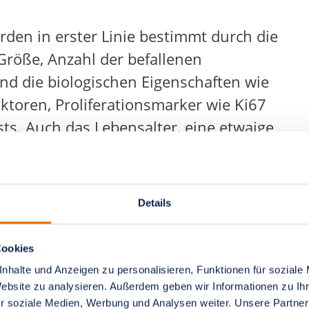
den in erster Linie bestimmt durch die
Größe, Anzahl der befallenen
 die biologischen Eigenschaften wie
oren, Proliferationsmarker wie Ki67
ts. Auch das Lebensalter, eine etwaige
erkrankungen können Auswirkungen auf
e Entscheidungsfindung mit einbezogen.
Details
onkreten therapeutischen Maßnahmen
die Erhaltung der Lebensqualität im
Cookies
assifikationen des Tumors auch die
nhalte und Anzeigen zu personalisieren, Funktionen für soziale
nale Situation der Patientin
Website zu analysieren. Außerdem geben wir Informationen zu I
elgerichteter Therapieformen (Targeted
r soziale Medien, Werbung und Analysen weiter. Unsere Partner