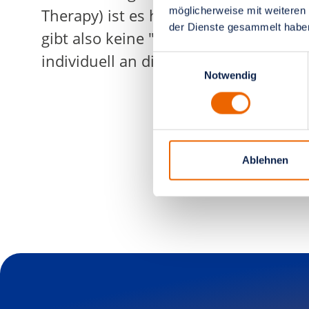
möglicherweise mit weiteren
Therapy) ist es häufig möglich, die B
der Dienste gesammelt habe
gibt also keine "Standardtherapie". Au
individuell an die Krankheit und an di
Einwilligungsauswahl
Notwendig
Ablehnen