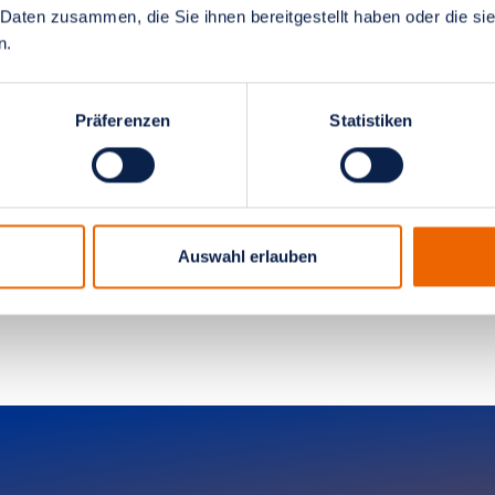
 Daten zusammen, die Sie ihnen bereitgestellt haben oder die s
elastung der Patientin zu begrenzen. Es
n.
f Basis aller Faktoren wird die Therapie
e jeweilige Patientin angepasst.
Präferenzen
Statistiken
Auswahl erlauben