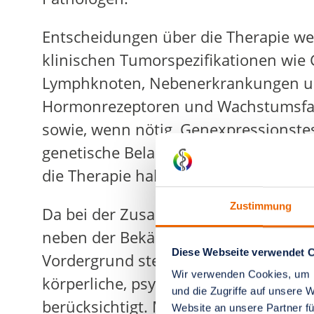
Entscheidungen über die Therapie wer
klinischen Tumorspezifikationen wie 
Lymphknoten, Nebenerkrankungen und
Hormonrezeptoren und Wachstumsfakt
sowie, wenn nötig, Genexpressionstes
genetische Belastung sowie Begleit
die Therapie haben und werden in di
Zustimmung
Da bei der Zusammenstellung der k
neben der Bekämpfung der Krankheit 
Diese Webseite verwendet 
Vordergrund steht, wird neben den Kl
Wir verwenden Cookies, um I
körperliche, psychosoziale und emotio
und die Zugriffe auf unsere 
berücksichtigt. Mithilfe möglichst zi
Website an unsere Partner fü