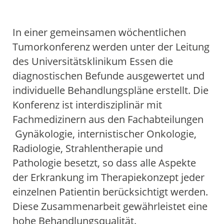
Einstieg
Aktive Bewegung
Einstieg
FIBS / Fatigue
Yoga
Palliativmedizin
Psychoonkologie
Physiotherapie
Selbsthilfe
Aktivkreis
Sozialer Dienst
Schulungen
ÜBER UNS
In einer gemeinsamen wöchentlichen
Einstieg
Ziele
Kliniken
Tumorkonferenz
Westdeutsches Tumorzentrum
Einstieg
Innere Klinik (Tumorforschung)
Fachabteilungen
Einstieg
Internistische Onkologie
Institut für Pathologie
Institut für Radiologie
Klinik für Strahlentherapie
Klinik für Nuklearmedizin
Forschung
Qualitätsmanagement
Mediathek
SPRECHSTUNDEN
Tumorkonferenz werden unter der Leitung
des Universitätsklinikum Essen die
Einstieg
Universitätsklinikum Essen
Knappschaft Kliniken Marienhospital Bottrop
diagnostischen Befunde ausgewertet und
individuelle Behandlungspläne erstellt. Die
Konferenz ist interdisziplinär mit
Fachmedizinern aus den Fachabteilungen
Gynäkologie, internistischer Onkologie,
Radiologie, Strahlentherapie und
Pathologie besetzt, so dass alle Aspekte
der Erkrankung im Therapiekonzept jeder
einzelnen Patientin berücksichtigt werden.
Diese Zusammenarbeit gewährleistet eine
hohe Behandlungsqualität.