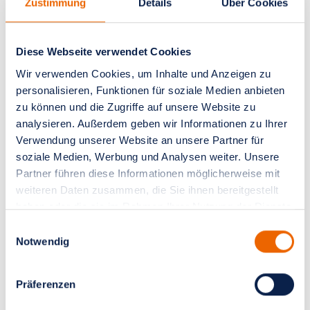
Leitlinien sowie der Erkenntnisse aus
Zustimmung
Details
Über Cookies
neuesten Studien die Therapie individuell
an die Krankheit und an die jeweilige
Diese Webseite verwendet Cookies
Patientin angepasst.
Wir verwenden Cookies, um Inhalte und Anzeigen zu
personalisieren, Funktionen für soziale Medien anbieten
zu können und die Zugriffe auf unsere Website zu
Akut Sprechstunde
analysieren. Außerdem geben wir Informationen zu Ihrer
Verwendung unserer Website an unsere Partner für
soziale Medien, Werbung und Analysen weiter. Unsere
Kurzfristige Beratung und Diagnose
Partner führen diese Informationen möglicherweise mit
weiteren Daten zusammen, die Sie ihnen bereitgestellt
- Zweite Meinung
haben oder die sie im Rahmen Ihrer Nutzung der Dienste
- Beratung
gesammelt haben.
Einwilligungsauswahl
- Sonographie
Notwendig
- Mammographie
- Stanzbiopsien
Präferenzen