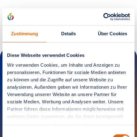
Einstieg
Aktive Bewegung
Einstieg
FIBS / Fatigue
Yoga
Palliativmedizin
Psychoonkologie
Physiotherapie
Selbsthilfe
Aktivkreis
Sozialer Dienst
Schulungen
ÜBER UNS
Einstieg
Ziele
Kliniken
Tumorkonferenz
Westdeutsches Tumorzentrum
Einstieg
Innere Klinik (Tumorforschung)
Fachabteilungen
Einstieg
Internistische Onkologie
Institut für Pathologie
Institut für Radiologie
Klinik für Strahlentherapie
Klinik für Nuklearmedizin
Forschung
Qualitätsmanagement
Mediathek
SPRECHSTUNDEN
Zustimmung
Details
Über Cookies
Einstieg
Universitätsklinikum Essen
Knappschaft Kliniken Marienhospital Bottrop
Diese Webseite verwendet Cookies
Wir verwenden Cookies, um Inhalte und Anzeigen zu
personalisieren, Funktionen für soziale Medien anbieten
Brustzentrum Essen I am Westdeutschen
zu können und die Zugriffe auf unsere Website zu
Tumorzentrum (BWTZ)
analysieren. Außerdem geben wir Informationen zu Ihrer
Verwendung unserer Website an unsere Partner für
soziale Medien, Werbung und Analysen weiter. Unsere
Zum Kontaktformular
Partner führen diese Informationen möglicherweise mit
weiteren Daten zusammen, die Sie ihnen bereitgestellt
haben oder die sie im Rahmen Ihrer Nutzung der Dienste
gesammelt haben.
Akut Sprechstunde
Einwilligungsauswahl