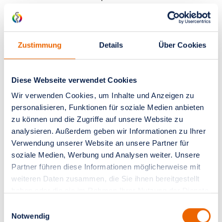
oder des Europäischen Wirtschaftsraums
(EWR)) verarbeiten oder dies im Rahmen
der Inanspruchnahme von Diensten
Zustimmung
Details
Über Cookies
Dritter oder Offenlegung, bzw.
Übermittlung von Daten an Dritte
geschieht, erfolgt dies nur, wenn es zur
Diese Webseite verwendet Cookies
Erfüllung unserer (vor)vertraglichen
Wir verwenden Cookies, um Inhalte und Anzeigen zu
personalisieren, Funktionen für soziale Medien anbieten
Pflichten, auf Grundlage Ihrer Einwilligung,
zu können und die Zugriffe auf unsere Website zu
aufgrund einer rechtlichen Verpflichtung
analysieren. Außerdem geben wir Informationen zu Ihrer
oder auf Grundlage unserer berechtigten
Verwendung unserer Website an unsere Partner für
Interessen geschieht. Vorbehaltlich
soziale Medien, Werbung und Analysen weiter. Unsere
gesetzlicher oder vertraglicher Erlaubnisse,
Partner führen diese Informationen möglicherweise mit
weiteren Daten zusammen, die Sie ihnen bereitgestellt
verarbeiten oder lassen wir die Daten in
haben oder die sie im Rahmen Ihrer Nutzung der Dienste
einem Drittland nur beim Vorliegen der
gesammelt haben.
Einwilligungsauswahl
besonderen Voraussetzungen der Art. 44
Notwendig