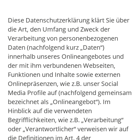
Einstieg
Aktive Bewegung
Einstieg
FIBS / Fatigue
Yoga
Palliativmedizin
Psychoonkologie
Physiotherapie
Selbsthilfe
Aktivkreis
Sozialer Dienst
Schulungen
ÜBER UNS
Diese Datenschutzerklärung klärt Sie über
Einstieg
Ziele
Kliniken
Tumorkonferenz
Westdeutsches Tumorzentrum
Einstieg
Innere Klinik (Tumorforschung)
Fachabteilungen
Einstieg
Internistische Onkologie
Institut für Pathologie
Institut für Radiologie
Klinik für Strahlentherapie
Klinik für Nuklearmedizin
Forschung
Qualitätsmanagement
Mediathek
SPRECHSTUNDEN
die Art, den Umfang und Zweck der
Verarbeitung von personenbezogenen
Einstieg
Universitätsklinikum Essen
Knappschaft Kliniken Marienhospital Bottrop
Daten (nachfolgend kurz „Daten“)
innerhalb unseres Onlineangebotes und
der mit ihm verbundenen Webseiten,
Funktionen und Inhalte sowie externen
Onlinepräsenzen, wie z.B. unser Social
Media Profile auf (nachfolgend gemeinsam
bezeichnet als „Onlineangebot“). Im
Hinblick auf die verwendeten
Begrifflichkeiten, wie z.B. „Verarbeitung“
oder „Verantwortlicher“ verweisen wir auf
die Definitionen im Art. 4 der