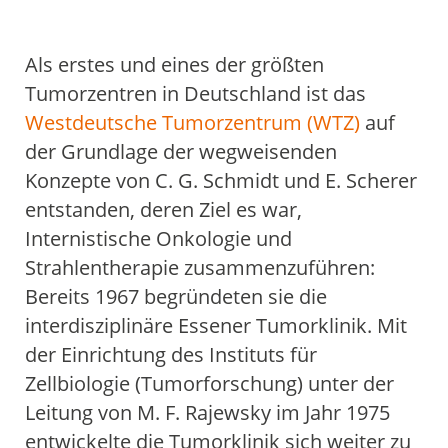
Einstieg
Aktive Bewegung
Einstieg
FIBS / Fatigue
Yoga
Palliativmedizin
Psychoonkologie
Physiotherapie
Selbsthilfe
Aktivkreis
Sozialer Dienst
Schulungen
ÜBER UNS
Als erstes und eines der größten
Einstieg
Ziele
Kliniken
Tumorkonferenz
Westdeutsches Tumorzentrum
Einstieg
Innere Klinik (Tumorforschung)
Fachabteilungen
Einstieg
Internistische Onkologie
Institut für Pathologie
Institut für Radiologie
Klinik für Strahlentherapie
Klinik für Nuklearmedizin
Forschung
Qualitätsmanagement
Mediathek
SPRECHSTUNDEN
Tumorzentren in Deutschland ist das
Westdeutsche Tumorzentrum (WTZ)
auf
Einstieg
Universitätsklinikum Essen
Knappschaft Kliniken Marienhospital Bottrop
der Grundlage der wegweisenden
Konzepte von C. G. Schmidt und E. Scherer
entstanden, deren Ziel es war,
Internistische Onkologie und
Strahlentherapie zusammenzuführen:
Bereits 1967 begründeten sie die
interdisziplinäre Essener Tumorklinik. Mit
der Einrichtung des Instituts für
Zellbiologie (Tumorforschung) unter der
Leitung von M. F. Rajewsky im Jahr 1975
entwickelte die Tumorklinik sich weiter zu