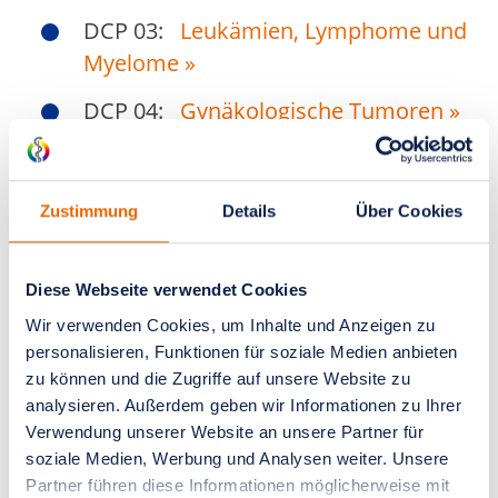
DCP 03:
Leukämien, Lymphome und
Myelome
»
DCP 04:
Gynäkologische Tumoren
»
DCP 05:
Neuroonkologische
Tumoren
»
Zustimmung
Details
Über Cookies
DCP 06:
Tumoren der Harn- und
Geschlechtsorgane
»
Diese Webseite verwendet Cookies
DCP 07:
Pädiatrische
Wir verwenden Cookies, um Inhalte und Anzeigen zu
Hämatologie/Onkologie
»
personalisieren, Funktionen für soziale Medien anbieten
zu können und die Zugriffe auf unsere Website zu
DCP 08:
Hauttumoren
»
analysieren. Außerdem geben wir Informationen zu Ihrer
Verwendung unserer Website an unsere Partner für
DCP 09:
Endokrine Tumoren
»
soziale Medien, Werbung und Analysen weiter. Unsere
Partner führen diese Informationen möglicherweise mit
DCP 10:
Kopf-Hals-Tumoren
»