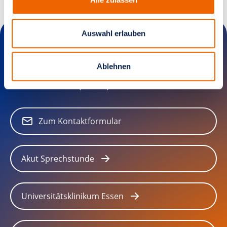
Auswahl erlauben
Ablehnen
Brustzentrum Essen I am Westdeutschen
Tumorzentrum (BWTZ)
Zum Kontaktformular
Akut Sprechstunde
Universitätsklinikum Essen