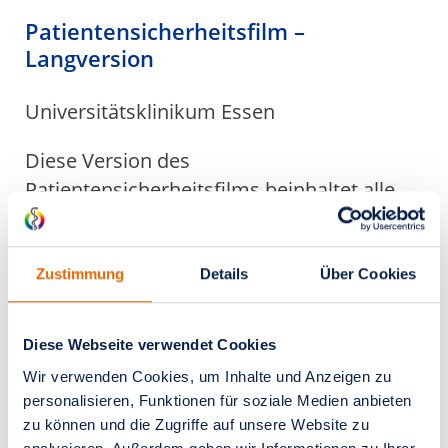
Patientensicherheitsfilm –
Langversion
Universitätsklinikum Essen
Diese Version des
Patientensicherheitsfilms beinhaltet alle
einzelnen Teile in einer langen Fassung
und bietet so einen umfassenden Einblick
zu den Maßnahmen rund um das Thema
Zustimmung
Details
Über Cookies
Patientensicherheit an der Essener
Universitätsmedizin.
Diese Webseite verwendet Cookies
Wir verwenden Cookies, um Inhalte und Anzeigen zu
personalisieren, Funktionen für soziale Medien anbieten
zu können und die Zugriffe auf unsere Website zu
Video ansehen