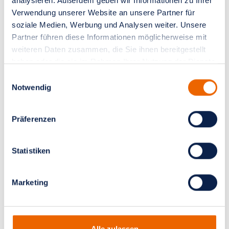
analysieren. Außerdem geben wir Informationen zu Ihrer
Verwendung unserer Website an unsere Partner für
soziale Medien, Werbung und Analysen weiter. Unsere
Partner führen diese Informationen möglicherweise mit
Akut Sprechstunde
weiteren Daten zusammen, die Sie ihnen bereitgestellt
haben oder die sie im Rahmen Ihrer Nutzung der Dienste
gesammelt haben.
Einwilligungsauswahl
Kurzfristige Beratung und Diagnose
Notwendig
- Zweite Meinung
Präferenzen
- Beratung
- Sonographie
Statistiken
- Mammographie
- Stanzbiopsien
Marketing
Termin vereinbaren
Alle zulassen