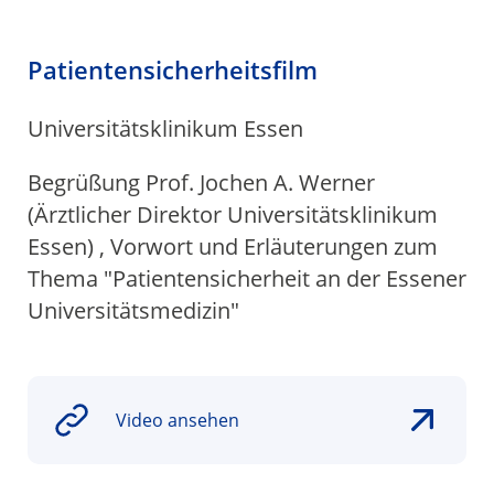
Einstieg
Aktive Bewegung
Einstieg
FIBS / Fatigue
Yoga
Palliativmedizin
Psychoonkologie
Physiotherapie
Selbsthilfe
Aktivkreis
Sozialer Dienst
Schulungen
ÜBER UNS
Patientensicherheitsfilm
Einstieg
Ziele
Kliniken
Tumorkonferenz
Westdeutsches Tumorzentrum
Einstieg
Innere Klinik (Tumorforschung)
Fachabteilungen
Einstieg
Internistische Onkologie
Institut für Pathologie
Institut für Radiologie
Klinik für Strahlentherapie
Klinik für Nuklearmedizin
Forschung
Qualitätsmanagement
Mediathek
SPRECHSTUNDEN
Universitätsklinikum Essen
Einstieg
Universitätsklinikum Essen
Knappschaft Kliniken Marienhospital Bottrop
Begrüßung Prof. Jochen A. Werner
(Ärztlicher Direktor Universitätsklinikum
Essen) , Vorwort und Erläuterungen zum
Thema "Patientensicherheit an der Essener
Universitätsmedizin"
Video ansehen