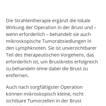
Einstieg
Aktive Bewegung
Einstieg
FIBS / Fatigue
Yoga
Palliativmedizin
Psychoonkologie
Physiotherapie
Selbsthilfe
Aktivkreis
Sozialer Dienst
Schulungen
ÜBER UNS
Die Strahlentherapie ergänzt die lokale
Einstieg
Ziele
Kliniken
Tumorkonferenz
Westdeutsches Tumorzentrum
Einstieg
Innere Klinik (Tumorforschung)
Fachabteilungen
Einstieg
Internistische Onkologie
Institut für Pathologie
Institut für Radiologie
Klinik für Strahlentherapie
Klinik für Nuklearmedizin
Forschung
Qualitätsmanagement
Mediathek
SPRECHSTUNDEN
Wirkung der Operation in der Brust und –
Einstieg
Universitätsklinikum Essen
Knappschaft Kliniken Marienhospital Bottrop
wenn erforderlich – behandelt sie auch
mikroskopische Tumorabsiedlungen in
den Lymphknoten. Sie ist unverzichtbarer
Teil des therapeutischen Vorgehens, das
erforderlich ist, um Brustkrebs erfolgreich
zu behandeln ohne dabei die Brust zu
entfernen.
Auch nach sorgfältigster Operation
können mikroskopisch kleine, nicht
sichtbare Tumorzellen in der Brust