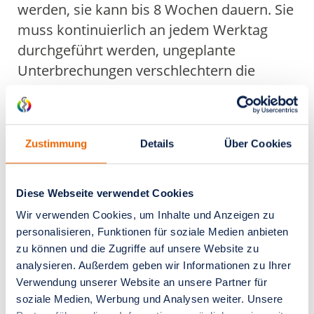
werden, sie kann bis 8 Wochen dauern. Sie
muss kontinuierlich an jedem Werktag
durchgeführt werden, ungeplante
Unterbrechungen verschlechtern die
Heilungschancen.
In der Strahlenklinik am
Universitätsklinikum Essen steht eine
Zustimmung
Details
Über Cookies
moderne technische Ausstattung
(Linearbeschleuniger mit
Diese Webseite verwendet Cookies
Atmungskontrolle, Tomotherapy) und
Wir verwenden Cookies, um Inhalte und Anzeigen zu
geschultes Personal zur Verfügung, um
personalisieren, Funktionen für soziale Medien anbieten
auch individuelle Problemfälle adäquat
zu können und die Zugriffe auf unsere Website zu
behandeln zu können.
analysieren. Außerdem geben wir Informationen zu Ihrer
Verwendung unserer Website an unsere Partner für
soziale Medien, Werbung und Analysen weiter. Unsere