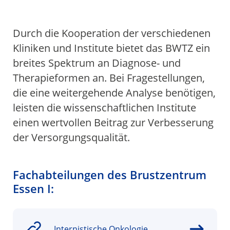
Einstieg
Aktive Bewegung
Einstieg
FIBS / Fatigue
Yoga
Palliativmedizin
Psychoonkologie
Physiotherapie
Selbsthilfe
Aktivkreis
Sozialer Dienst
Schulungen
ÜBER UNS
Durch die Kooperation der verschiedenen
Einstieg
Ziele
Kliniken
Tumorkonferenz
Westdeutsches Tumorzentrum
Einstieg
Innere Klinik (Tumorforschung)
Fachabteilungen
Einstieg
Internistische Onkologie
Institut für Pathologie
Institut für Radiologie
Klinik für Strahlentherapie
Klinik für Nuklearmedizin
Forschung
Qualitätsmanagement
Mediathek
SPRECHSTUNDEN
Kliniken und Institute bietet das BWTZ ein
breites Spektrum an Diagnose- und
Einstieg
Universitätsklinikum Essen
Knappschaft Kliniken Marienhospital Bottrop
Therapieformen an. Bei Fragestellungen,
die eine weitergehende Analyse benötigen,
leisten die wissenschaftlichen Institute
einen wertvollen Beitrag zur Verbesserung
der Versorgungsqualität.
Fachabteilungen des Brustzentrum
Essen I:
Internistische Onkologie