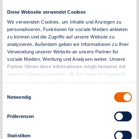
Diese Webseite verwendet Cookies
Wir verwenden Cookies, um Inhalte und Anzeigen zu
Akut Sprechstunde
personalisieren, Funktionen für soziale Medien anbieten
zu können und die Zugriffe auf unsere Website zu
analysieren. Außerdem geben wir Informationen zu Ihrer
Verwendung unserer Website an unsere Partner für
Kurzfristige Beratung und Diagnose
soziale Medien, Werbung und Analysen weiter. Unsere
Partner führen diese Informationen möglicherweise mit
- Zweite Meinung
weiteren Daten zusammen, die Sie ihnen bereitgestellt
- Beratung
haben oder die sie im Rahmen Ihrer Nutzung der Dienste
- Sonographie
gesammelt haben.
Einwilligungsauswahl
- Mammographie
Notwendig
- Stanzbiopsien
Präferenzen
Termin vereinbaren
Statistiken