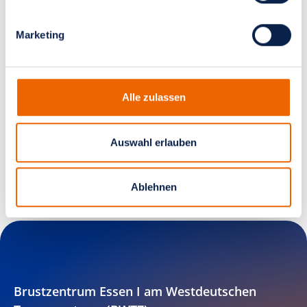
Mediathek
Marketing
Interessante Beiträge zum Thema
Alle zulassen
Brustkrebs
Auswahl erlauben
zur Mediathek
Ablehnen
Brustzentrum Essen I am Westdeutschen