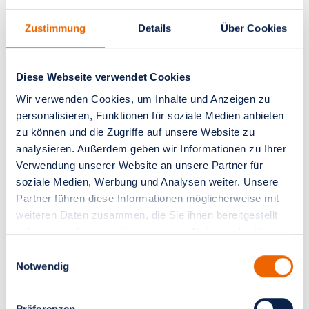
Zustimmung
Details
Über Cookies
Akut Sprechstunde
Diese Webseite verwendet Cookies
Wir verwenden Cookies, um Inhalte und Anzeigen zu
Kurzfristige Beratung und Diagnose
personalisieren, Funktionen für soziale Medien anbieten
zu können und die Zugriffe auf unsere Website zu
- Zweite Meinung
analysieren. Außerdem geben wir Informationen zu Ihrer
- Beratung
Verwendung unserer Website an unsere Partner für
- Sonographie
soziale Medien, Werbung und Analysen weiter. Unsere
- Mammographie
Partner führen diese Informationen möglicherweise mit
- Stanzbiopsien
weiteren Daten zusammen, die Sie ihnen bereitgestellt
haben oder die sie im Rahmen Ihrer Nutzung der Dienste
gesammelt haben.
Termin vereinbaren
Einwilligungsauswahl
Notwendig
Präferenzen