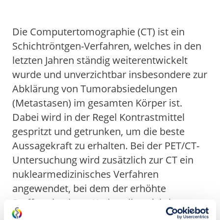
Einstieg
Aktive Bewegung
Einstieg
FIBS / Fatigue
Yoga
Palliativmedizin
Psychoonkologie
Physiotherapie
Selbsthilfe
Aktivkreis
Sozialer Dienst
Schulungen
ÜBER UNS
Die Computertomographie (CT) ist ein
Einstieg
Ziele
Kliniken
Tumorkonferenz
Westdeutsches Tumorzentrum
Einstieg
Innere Klinik (Tumorforschung)
Fachabteilungen
Einstieg
Internistische Onkologie
Institut für Pathologie
Institut für Radiologie
Klinik für Strahlentherapie
Klinik für Nuklearmedizin
Forschung
Qualitätsmanagement
Mediathek
SPRECHSTUNDEN
Schichtröntgen-Verfahren, welches in den
letzten Jahren ständig weiterentwickelt
Einstieg
Universitätsklinikum Essen
Knappschaft Kliniken Marienhospital Bottrop
wurde und unverzichtbar insbesondere zur
Abklärung von Tumorabsiedelungen
(Metastasen) im gesamten Körper ist.
Dabei wird in der Regel Kontrastmittel
gespritzt und getrunken, um die beste
Aussagekraft zu erhalten. Bei der PET/CT-
Untersuchung wird zusätzlich zur CT ein
nuklearmedizinisches Verfahren
angewendet, bei dem der erhöhte
Stoffwechsel von Krebszellen sichtbar
gemacht werden kann.